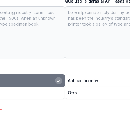
Qué uso le darás al API Tasas 
Aplicación móvil
Otro
*