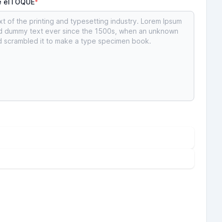
de elTOQUE
*